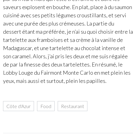
saveurs explosent en bouche. En plat, place à du saumon
cuisiné avec ses petits légumes croustillants, et servi
avec une purée des plus crémeuses. La partie du
dessert étant ma préférée, je n’ai su quoi choisir entre la
tartelette aux framboises et sa crème à la vanille de
Madagascar, et une tartelette au chocolat intense et
son caramel. Alors, j’ai pris les deux et me suis régalée
de par la finesse des deux tartelettes. En résumé, le
Lobby Louge du Fairmont Monte Carlo en met plein les
yeux, mais aussi et surtout, plein les papilles.
Côte d'Azur
,
Food
,
Restaurant