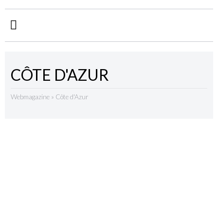
CÔTE D'AZUR
Webmagazine
»
Côte d'Azur