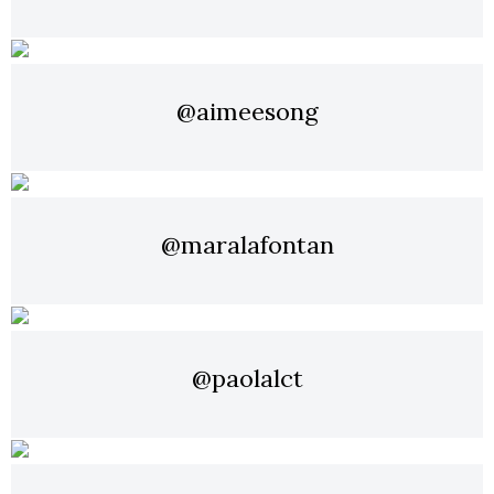
@aimeesong
@maralafontan
@paolalct