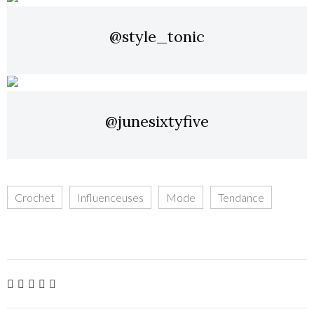
@style_tonic
@junesixtyfive
Crochet
,
Influenceuses
,
Mode
,
Tendance