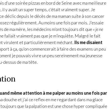
ais d’une soirée pizzas en bord de Seine avec ma meilleure
 il y avait un super temps, c’était vraiment super. Je
i ce déclic depuis le décès de ma maman suite à son cancer
 assez régulièrement. Au moins une fois par mois. J’essaie
cès de ma mère, les médecins m’ont toujours dit que
« je ne
ne fallait vraiment pas que je m’inquiète. Malgré le fait
nt virulent et particulièrement méchant.
Ils me disaient
pport à ça, qu’on commencerait à faire des examens un peu
moment je pouvais vivre un peu sereinement ma jeunesse
au-dessus de ma tête.
ation
s quand même attention
à
me palper au moins une fois par
ma douche et j’ai ce reflex en me regardant dans ma glace
t toujours que la palpation est une chose hyper compliquée