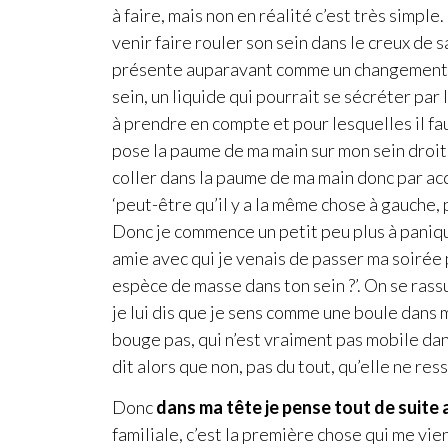
à faire, mais non en réalité c’est très simple.
venir faire rouler son sein dans le creux de 
présente auparavant comme un changement de 
sein, un liquide qui pourrait se sécréter pa
à prendre en compte et pour lesquelles il fau
pose la paume de ma main sur mon sein droit
coller dans la paume de ma main donc par ac
‘peut-être qu’il y a la même chose à gauche, p
Donc je commence un petit peu plus à panique
amie avec qui je venais de passer ma soirée 
espèce de masse dans ton sein ?’. On se rass
je lui dis que je sens comme une boule dans 
bouge pas, qui n’est vraiment pas mobile dan
dit alors que non, pas du tout, qu’elle ne ress
Donc
dans ma tête je pense tout de suite 
familiale, c’est la première chose qui me vien