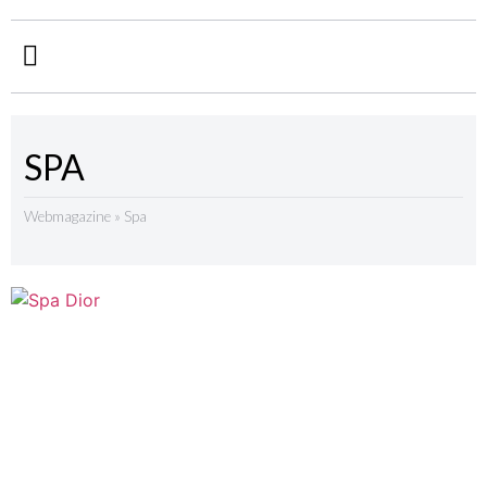
SPA
Webmagazine
»
Spa