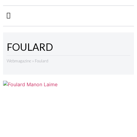
FOULARD
Webmagazine
»
Foulard