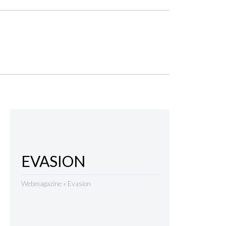
EVASION
Webmagazine
»
Evasion