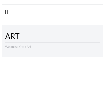
ART
Webmagazine
»
Art