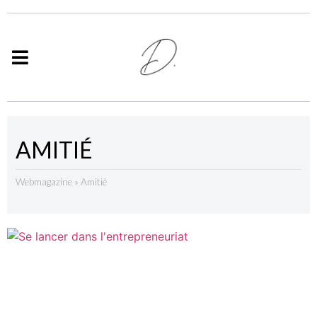
AMITIÉ
Webmagazine
»
Amitié