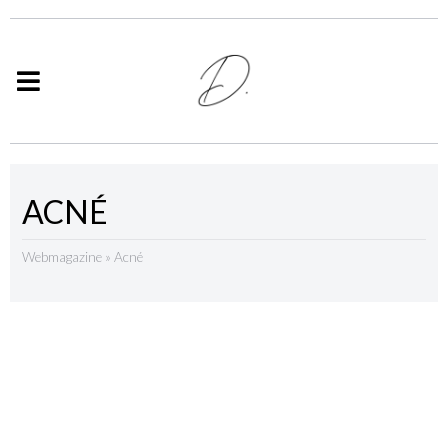
ACNÉ
Webmagazine
»
Acné